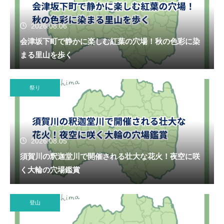
2026.08.06
会津坂下町で静かに楽しむ紅葉の穴場！秋の色彩に染
まる里山を歩く
祭り
2026.08.05
須賀川の釈迦堂川で開催される壮大な花火！夜空に咲
く大輪の穴場鑑賞
登山