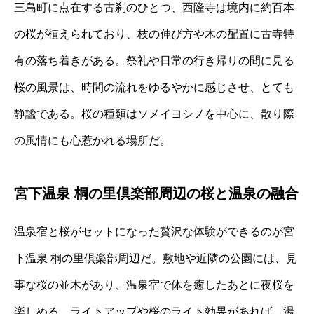
三島町に点在する古刹のひとつ、西隆寺は境内に約百本
の桜が植えられており、枝の伸び方や木の配置に古寺特
有の落ち着きがある。祭礼や日常の行き帰りの間に見る
桜の風景は、時間の流れをゆるやかに感じさせ、とても
静謐である。桜の種類はソメイヨシノを中心に、散り際
の風情にも心惹かれる場所だ。
宮下温泉 桐の里倶楽部周辺の桜と温泉の融合
温泉宿と桜がセットになった贅沢な体験ができるのが宮
下温泉 桐の里倶楽部周辺だ。敷地や近隣の公園には、見
事な桜の並木があり、温泉宿で体を癒したあとに夜桜を
楽しめる。ライトアップや桜のライト効果があれば、湯