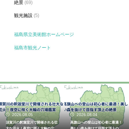
絶景
(69)
観光施設
(5)
福島県立美術館ホームページ
福島市観光ノート
2026.08.05
2026.08.04
須賀川の釈迦堂川で開催される壮
高旗山への登山は初心者に最適！
大な花火！夜空に咲く大輪の穴場
美しい森を抜けて目指す頂上の絶