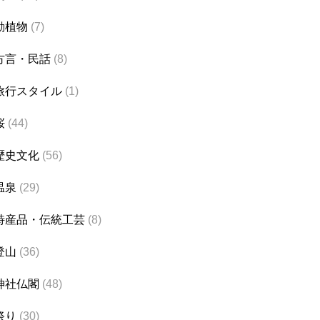
動植物
(7)
方言・民話
(8)
旅行スタイル
(1)
桜
(44)
歴史文化
(56)
温泉
(29)
特産品・伝統工芸
(8)
登山
(36)
神社仏閣
(48)
祭り
(30)