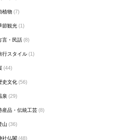
動植物
(7)
季節観光
(1)
方言・民話
(8)
旅行スタイル
(1)
桜
(44)
歴史文化
(56)
温泉
(29)
特産品・伝統工芸
(8)
登山
(36)
神社仏閣
(48)