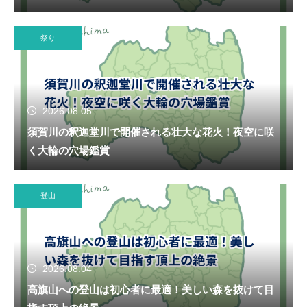
祭り
2026.08.05
須賀川の釈迦堂川で開催される壮大な花火！夜空に咲
く大輪の穴場鑑賞
登山
2026.08.04
高旗山への登山は初心者に最適！美しい森を抜けて目