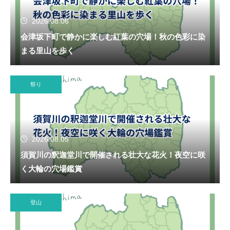
2026.08.06
会津坂下町で静かに楽しむ紅葉の穴場！秋の色彩に染
まる里山を歩く
祭り
2026.08.05
須賀川の釈迦堂川で開催される壮大な花火！夜空に咲
く大輪の穴場鑑賞
登山