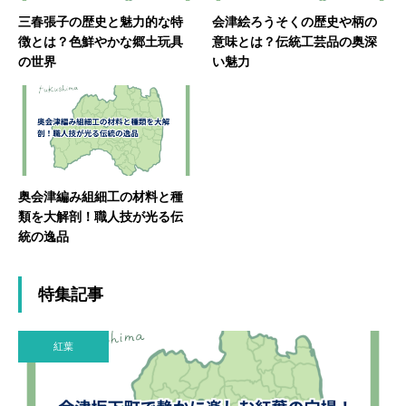
三春張子の歴史と魅力的な特
会津絵ろうそくの歴史や柄の
徴とは？色鮮やかな郷土玩具
意味とは？伝統工芸品の奥深
の世界
い魅力
奥会津編み組細工の材料と種
類を大解剖！職人技が光る伝
統の逸品
特集記事
紅葉