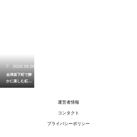
2026.08.06
会津坂下町で静
かに楽しむ紅葉
の穴場！秋の色
彩に染まる里山
を歩く
運営者情報
コンタクト
2026.08.05
プライバシーポリシー
須賀川の釈迦堂