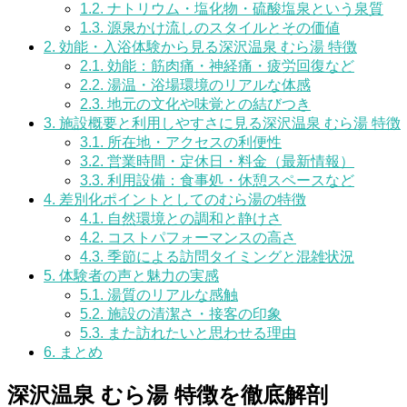
1.2.
ナトリウム・塩化物・硫酸塩泉という泉質
1.3.
源泉かけ流しのスタイルとその価値
2.
効能・入浴体験から見る深沢温泉 むら湯 特徴
2.1.
効能：筋肉痛・神経痛・疲労回復など
2.2.
湯温・浴場環境のリアルな体感
2.3.
地元の文化や味覚との結びつき
3.
施設概要と利用しやすさに見る深沢温泉 むら湯 特徴
3.1.
所在地・アクセスの利便性
3.2.
営業時間・定休日・料金（最新情報）
3.3.
利用設備：食事処・休憩スペースなど
4.
差別化ポイントとしてのむら湯の特徴
4.1.
自然環境との調和と静けさ
4.2.
コストパフォーマンスの高さ
4.3.
季節による訪問タイミングと混雑状況
5.
体験者の声と魅力の実感
5.1.
湯質のリアルな感触
5.2.
施設の清潔さ・接客の印象
5.3.
また訪れたいと思わせる理由
6.
まとめ
深沢温泉 むら湯 特徴を徹底解剖