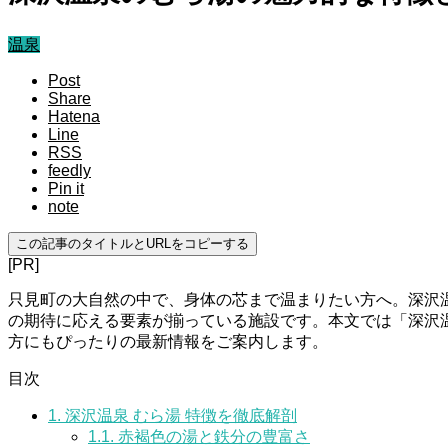
温泉
Post
Share
Hatena
Line
RSS
feedly
Pin it
note
この記事のタイトルとURLをコピーする
[PR]
只見町の大自然の中で、身体の芯まで温まりたい方へ。深沢
の期待に応える要素が揃っている施設です。本文では「深沢温
方にもぴったりの最新情報をご案内します。
目次
1.
深沢温泉 むら湯 特徴を徹底解剖
1.1.
赤褐色の湯と鉄分の豊富さ