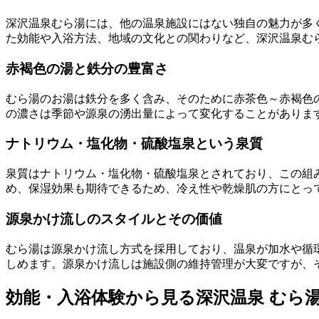
深沢温泉むら湯には、他の温泉施設にはない独自の魅力が多
た効能や入浴方法、地域の文化との関わりなど、深沢温泉む
赤褐色の湯と鉄分の豊富さ
むら湯のお湯は鉄分を多く含み、そのために赤茶色～赤褐色
の濃さは季節や源泉の湧出量によって変化することがありま
ナトリウム・塩化物・硫酸塩泉という泉質
泉質はナトリウム・塩化物・硫酸塩泉とされており、この組
め、保湿効果も期待できるため、冷え性や乾燥肌の方にとっ
源泉かけ流しのスタイルとその価値
むら湯は源泉かけ流し方式を採用しており、温泉が加水や循
しめます。源泉かけ流しは施設側の維持管理が大変ですが、
効能・入浴体験から見る深沢温泉 むら湯