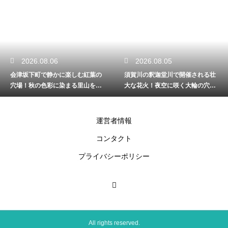
2026.08.05
2026.08.04
紅葉の
須賀川の釈迦堂川で開催される壮
高旗山への登山は初心者に
山を歩
大な花火！夜空に咲く大輪の穴場
美しい森を抜けて目指す頂
鑑賞
景
運営者情報
コンタクト
プライバシーポリシー
All rights reserved.