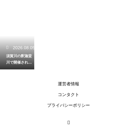
2026.08.05
須賀川の釈迦堂
川で開催される
壮大な花火！夜
空に咲く大輪の
穴場鑑賞
運営者情報
コンタクト
2026.08.04
プライバシーポリシー
高旗山への登山
は初心者に最
適！美しい森を
抜けて目指す頂