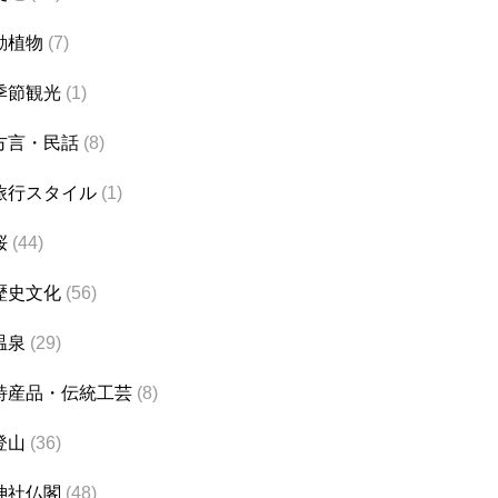
動植物
(7)
季節観光
(1)
方言・民話
(8)
旅行スタイル
(1)
桜
(44)
歴史文化
(56)
温泉
(29)
特産品・伝統工芸
(8)
登山
(36)
神社仏閣
(48)