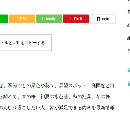
e
RSS
feedly
Pin it
note
トルとURLをコピーする
は、
季節ごとの景色
や花々、展望スポット、庭園など自
ら離れて、春の桜、初夏の水芭蕉、秋の紅葉、冬の静
のんびり過ごしたい人、皆が満足できる内容を最新情報