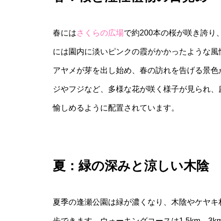
春には
さくらの広場
で約200本の桜が咲き誇
には園内に淡いピンクの霞がかかったような風
アヤメが芽を出し始め、春の訪れを告げる景色
ジやフジなど、多様な花が咲く様子が見られ、
愉しめるように配置されています。
夏：緑の深みと涼しい木陰
夏季の逢瀬公園は緑が濃くなり、木陰やケヤキ
歩できます。ウォーキングコースは1.5km、3