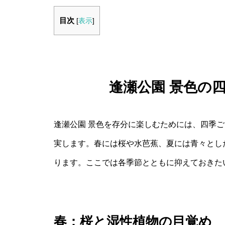
目次
[
表示
]
逢瀬公園 景色の
逢瀬公園 景色を存分に楽しむためには、四季
実します。春には桜や水芭蕉、夏には青々とし
ります。ここでは各季節とともに抑えておきた
春：桜と湿性植物の目覚め