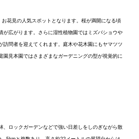
り、お花見の人気スポットとなります。桜が満開になる頃
情が広がります。さらに湿性植物園ではミズバショウや
が訪問者を迎えてくれます。庭木や花木園にもヤマツツ
庭園見本園ではさまざまなガーデニングの型が視覚的に
林、ロックガーデンなどで強い日差しをしのぎながら散
km、5kmと複数あり、高さ約22メートルの展望台からは