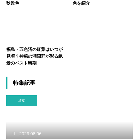
秋景色
色を紹介
福島・五色沼の紅葉はいつが
見頃？神秘の湖沼群が彩る絶
景のベスト時期
特集記事
紅葉
2026.08.06