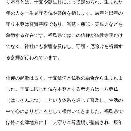
り本尊とは、干支や誕生月によって定められ、生まれた
年の人を一生見守る仏や菩薩を指します。辰年と巳年の
守り本尊は普賢菩薩であり、智慧・慈悲・実践力などを
象徴する存在です。福島県ではこの信仰が仏教寺院だけ
でなく、神社にも影響を及ぼし、守護・厄除けを祈願す
る参拝が行われています。
信仰の起源は古く、干支信仰と仏教の融合から生まれま
した。干支に応じた仏を本尊とする考え方は「八尊仏
（はっそんぶつ）」という体系を通じて普及し、生活の
中で心のよりどころとして根付いてきました。福島県で
は特に会津地方に十二支守り本尊霊場が整備され、辰年