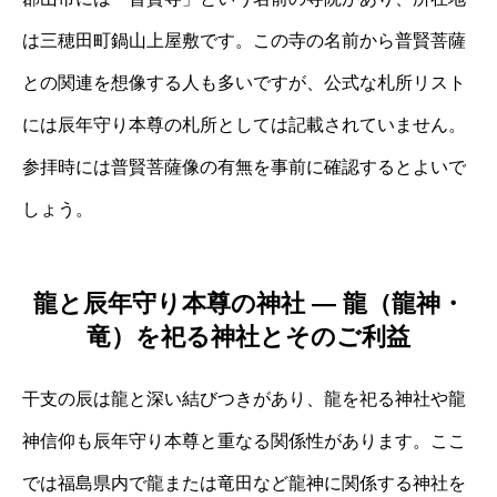
は三穂田町鍋山上屋敷です。この寺の名前から普賢菩薩
との関連を想像する人も多いですが、公式な札所リスト
には辰年守り本尊の札所としては記載されていません。
参拝時には普賢菩薩像の有無を事前に確認するとよいで
しょう。
龍と辰年守り本尊の神社 ― 龍（龍神・
竜）を祀る神社とそのご利益
干支の辰は龍と深い結びつきがあり、龍を祀る神社や龍
神信仰も辰年守り本尊と重なる関係性があります。ここ
では福島県内で龍または竜田など龍神に関係する神社を