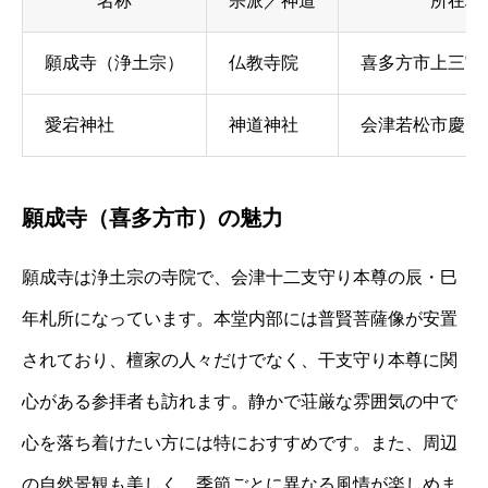
名称
宗派／神道
所在地
願成寺（浄土宗）
仏教寺院
喜多方市上三宮
愛宕神社
神道神社
会津若松市慶山
願成寺（喜多方市）の魅力
願成寺は浄土宗の寺院で、会津十二支守り本尊の辰・巳
年札所になっています。本堂内部には普賢菩薩像が安置
されており、檀家の人々だけでなく、干支守り本尊に関
心がある参拝者も訪れます。静かで荘厳な雰囲気の中で
心を落ち着けたい方には特におすすめです。また、周辺
の自然景観も美しく、季節ごとに異なる風情が楽しめま